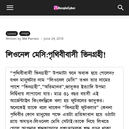
Latest
খেলাধুলা
-
Written by
Md Parvez
June 24, 2018
লিওনেল মেসি:পৃথিবীবাসী ভিনগ্রহী!
“পৃথিবীবাসী ভিনগ্রহী” উপমাটা শুনে অবাক হয়ে গেলেন?
যখন মানুষটার নাম “লিওনেল মেসি” তখন তার নামের
পাশে “ভিনগ্রহী”,”অতিমানব”,জাদুকর ইত্যাদি উপমা
নির্দ্বিধায় লাগানো যায়। মাত্র ৩১ বছর বয়সী এই
আর্জেন্টাইন কিংবদন্তিকে বলা হয় ফুটবলের জাদুকর।
অনেকেই তাকে বলে থাকেন “ভিনগ্রহী ফুটবলার” কেননা
পৃথিবীর কোন মানুষের পক্ষে এতটা প্রতিভাবান হয়ে ওঠাটা
প্রায় অসম্ভব।লিওনেল মেসি সেটাই।তাকে নিয়ে লিখতে
গেলে আপনার শব্দভান্ডারে প্রশংসামুলক শব্দ প্রচুর থাকা