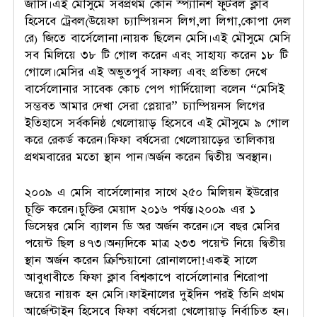
জার্সি।এই মৌসুমে সর্বপ্রথম কোন স্প্যানিশ ফুটবল ক্লাব
হিসেবে ট্রেবল(উয়েফা চ্যাম্পিয়নস লিগ,লা লিগা,কোপা দেল
রে) জিতে বার্সেলোনা।নায়ক ছিলেন মেসি।এই মৌসুমে মেসি
সব মিলিয়ে ৩৮ টি গোল করেন এবং সাহায্য করেন ১৮ টি
গোলে।মেসির এই অভুতপুর্ব সাফল্য এবং প্রতিভা দেখে
বার্সেলোনার সাবেক কোচ পেপ গার্দিয়োলা বলেন “মেসিই
সম্ভবত আমার দেখা সেরা প্লেয়ার” চ্যাম্পিয়নস লিগের
ইতিহাসে সর্বকনিষ্ঠ খেলোয়াড় হিসেবে এই মৌসুমে ৯ গোল
করে রেকর্ড করেন।ফিফা বর্ষসেরা খেলোয়াড়ের তালিকায়
প্রথমবারের মতো স্থান পান।অর্জন করেন দ্বিতীয় অবস্থান।
২০০৯ এ মেসি বার্সেলোনার সাথে ২৫০ মিলিয়ন ইউরোর
চূক্তি করেন।চুক্তির মেয়াদ ২০১৬ পর্যন্ত।২০০৯ এর ১
ডিসেম্বর মেসি ব্যালন ডি অর অর্জন করেন।সে বছর মেসির
পয়েন্ট ছিল ৪৭৩।অন্যদিকে মাত্র ২৩৩ পয়েন্ট নিয়ে দ্বিতীয়
স্থান অর্জন করেন ক্রিশ্চিয়ানো রোনালদো!একই সালে
আবুধাবীতে ফিফা ক্লাব বিশ্বকাপে বার্সেলোনার শিরোপা
জয়ের নায়ক হন মেসি।ফাইনালের দুইদিন পরই তিনি প্রথম
আর্জেন্টাইন হিসেবে ফিফা বর্ষসেরা খেলোয়াড় নির্বাচিত হন।