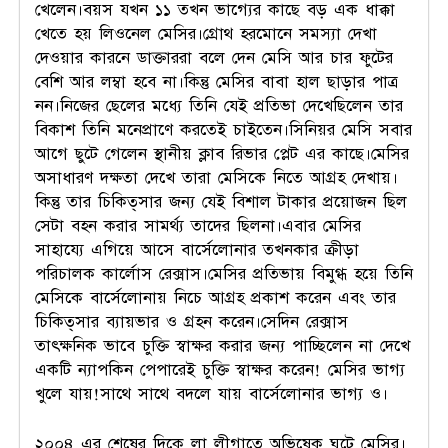
খেলেন।বয়স যখন ১১ তখন ভাগ্যের কাছে বড় এক ধাক্কা
খেতে হয় লিওনেল মেসির।গ্রোথ হরমোনে সমস্যা দেখা
দেওয়ার কারনে ডাক্তাররা বলে দেন মেসি আর চার ফুটের
বেশি আর লম্বা হবে না।কিন্তু মেসির বাবা হাল ছাড়ার পাত্র
নন।নিজের ছেলের মধ্যে তিনি যেই প্রতিভা দেখেছিলেন তার
বিকাশ তিনি মনেপ্রাণে করতেই চাইতেন।সিনিয়র মেসি সবার
আগে ছুটে গেলেন স্থানীয় ক্লাব রিভার প্লেট এর কাছে।মেসির
অসাধারণ দক্ষতা দেখে তারা মেসিকে নিতে আগ্রহ দেখায়।
কিন্তু তার চিকিত্সার জন্য যেই বিশাল টাকার প্রয়োজন ছিল
সেটা বহন করার সামর্থ্য তাদের ছিলনা।এবার মেসির
সাহায্যে এগিয়ে আসে বার্সেলোনার তখনকার ক্রীড়া
পরিচালক কার্লোস রেক্সাস।মেসির প্রতিভায় বিমুগ্ধ হয়ে তিনি
মেসিকে বার্সেলোনায় নিচে আগ্রহ প্রকাশ করেন এবং তার
চিকিত্সার ব্যায়ভার ও গ্রহন করেন।সেদিন রেক্সাস
তাৎক্ষনিক ভাবে চুক্তি স্বাক্ষর করার জন্য পাচ্ছিলেন না দেখে
একটি ন্যাপকিন পেপারেই চুক্তি স্বাক্ষর করেন! মেসির ভাগ্য
খুলে যায়!সাথে সাথে বদলে যায় বার্সেলোনার ভাগ্য ও।
২০০৪ এর শেষের দিকে লা লীগাতে অভিষেক ঘটে মেসির।