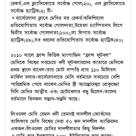
রেকর্ড,এল ক্ল্যাসিকোতে সর্বোচ্চ গোল(২০), এল ক্লাসিকোতে
সর্বোচ্চ হ্যাট্রিক(২) টি।
⚬বার্সেলোনা ক্লাবে মেসির যত রেকর্ড:অফিশিয়াল
প্রতিযোগিতায় সর্বোচ্চ গোলদাতা,উয়েফা চ্যাম্পিয়নস লিগে
দ্বিতীয় সর্বোচ্চ গোলদাতা(১০০),লা লিগায় সর্বোচ্চ
হ্যাট্রিক(২৯),সব ধরনের প্রতিযোগিতায় সর্বোচ্চ হ্যাট্রিক(৪০)
২০১০ সালে ফ্রান্স ভিত্তিক ম্যাগাজিন “ফ্রান্স ফুটবল”
মেসিকে বিশ্বের সবচেয়ে ধনী ফুটবলারদের কাতারে মেসিকে
প্রথম স্থানে রাখেন।তার মোট সম্পত্তি প্রায় ১১০ মিলিয়ন
মার্কিন ডলার।বার্সেলোনাতে মেসি বর্তমানে সবচেয়ে বেশি
পারিশ্রমিক পেয়ে থাকেন।মেসির স্ত্রী অ্যান্তোনেল্লা রোকুজ্জো
যিনি মেসির আত্মীয় এবং ছোটবেলার বন্ধু ছিলেন।তাদের
বর্তমানে তিনজন সন্তান-সন্তনি আছে।
লিওনেল মেসি যেমন ধনী তেমনই দানশীল।ফোর্বসের
তালিকায় মেসি বিশ্বের সেরা ৫০ জন দানশীল ব্যাক্তিদের
একজন।লিওনেল মেসির দানশীলতার কিছু নিদর্শন: