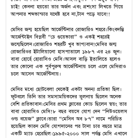
চাই! কেননা হয়তো তার অর্জন এবং প্রশংসা লিখতে গিয়ে
আপনার শব্দভান্ডার যথেষ্ট হবে না,টান পড়ে যাবে!!
মেসির জন্ম হয়েছিল আর্জেন্টিনার রোজারিও শহরে।কিংবদন্তি
আর্জেন্টাইন বিপ্লবী “চে গুয়েভারা” ও একই শহরেই
জন্মেছিলেন।রোজারিও শহরটি খুব ভাগ্যবান!মেসির জন্ম
রোজারিওর ইটালিয়ানো হাসপাতালে ১৯৮৭ এর ২৪ জুন।
বাবা হোর্হে হোরাসিও মেসি।আসল বাড়ি ইতালিতে হলেও
তার কোনো এক পুর্বপুরুষ আর্জেন্টিনায় চলে এলে মেসিরাও
চলে আসেন আর্জেন্টিনায়।
মেসির মধ্যে ছোটবেলা থেকেই একটা অনন্য প্রতিভা ছিল।
ফুটবলে তিনি তার সমসাময়িকদের তুলনায় ছিলেন অনেক
বেশি প্রতিভাবান।মেসির প্রথম ক্লাবের কোচ ছিলেন স্বয়ং তার
বাবা হোরাসিও মেসি!৮ বছর বয়সে যোগ দেন “নিউওয়েলস
ওল্ড বয়েজ” ক্লাবে।তারা “মেসিন অব ৮৭” নামে পরিচিত
হয়েছিল কারন মেসি যোগদানের পর টানা চার বছরে মাত্র
একটি ম্যাচ হেরেছিল।১৯৯৫-২০০০ সাল পর্যন্ত মেসি এখানে