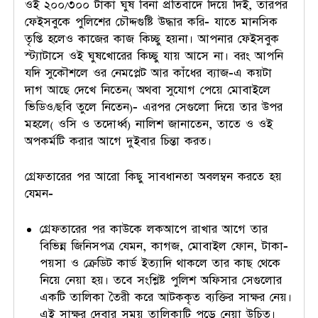
ওই ২০০/৩০০ টাকা ঘুষ বিনা প্রতিবাদে দিয়ে দিই, তারপর
ফেইসবুকে পুলিশের চৌদ্দগুষ্টি উদ্ধার করি- যাতে মানসিক
তৃপ্তি হলেও কাজের কাজ কিচ্ছু হয়না। আপনার ফেইসবুক
স্ট্যাটাসে ওই ঘুষখোরের কিচ্ছু যায় আসে না। বরং আপনি
যদি সুকৌশলে ওর নেমপ্লেট আর কাঁধের ব্যাজ-এ কয়টা
দাগ আছে দেখে নিতেন( অথবা সুযোগ পেয়ে মোবাইলে
ভিডিও/ছবি তুলে নিতেন)- এরপর সেগুলো দিয়ে তার উপর
মহলে( ওসি ও তদোর্ধ্ব) নালিশ জানাতেন, তাতে ও ওই
অপকর্মটি করার আগে দুইবার চিন্তা করত।
গ্রেফতারের পর আরো কিছু সাবধানতা অবলম্বন করতে হয়
যেমন-
গ্রেফতারের পর কাউকে লকআপে রাখার আগে তার
বিভিন্ন জিনিসপত্র যেমন, কাগজ, মোবাইল ফোন, টাকা-
পয়সা ও ক্রেডিট কার্ড ইত্যাদি থাকলে তার কাছ থেকে
নিয়ে নেয়া হয়। তবে সংশ্লিষ্ট পুলিশ অফিসার সেগুলোর
একটি তালিকা তৈরী করে আটককৃত ব্যক্তির সাক্ষর নেয়।
এই সাক্ষর দেবার সময় তালিকাটি পড়ে নেয়া উচিত।