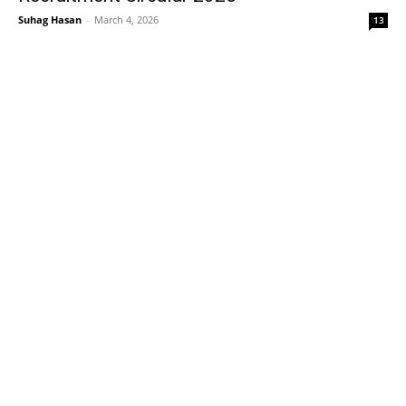
Suhag Hasan
-
March 4, 2026
13