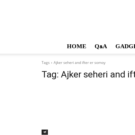
HOME
Q&A
GADG
Tags
Ajker seheri and ifter er somoy
Tag:
Ajker seheri and i
ধর্ম