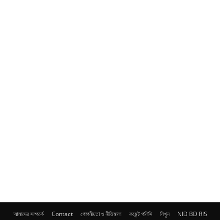
আমাদের সম্পর্কে
Contact
গোপনীয়তা ও নীতিমালা
কমেন্ট পলিসি
লিখুন
NID BD RIS