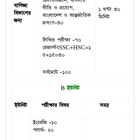
হিসাববিজ্ঞান, ব্যবসায়
বাণিজ্য
নীতি ও প্রয়োগ,
১ ঘন্টা ৩০
বিভাগের
বাংলাদেশ ও আন্তর্জাতিক
মিনিট
জন্য
প্রসংগ-৩০
লিখিত পরীক্ষা -৭০
রেজাল্টঃSSC+HSC=১
৫+১৫=৩০
সর্বমোট -১০০
B ইউনিট
ইউনিট
পরীক্ষার বিষয়
সময়
ইংরেজি -১০
পদার্থ- ২০