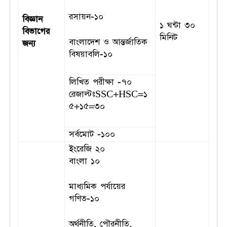
রসায়ন-১০
বিজ্ঞান
১ ঘন্টা ৩০
বিভাগের
মিনিট
বাংলাদেশ ও আন্তর্জাতিক
জন্য
বিষয়াবলি-১০
লিখিত পরীক্ষা -৭০
রেজাল্টঃSSC+HSC=১
৫+১৫=৩০
সর্বমোট -১০০
ইংরেজি ২০
বাংলা ১০
মাধ্যমিক পর্যায়ের
গণিত-১০
অর্থনীতি, পৌরনীতি,