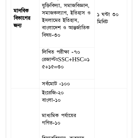
যুক্তিবিদ্যা, সমাজবিজ্ঞান,
মানবিক
সমাজকল্যাণ, ইতিহাস ও
১ ঘন্টা ৩০
বিভাগের
ইসলামের ইতিহাস,
মিনিট
জন্য
বাংলাদেশ ও আন্তর্জাতিক
বিষয়-৩০
লিখিত পরীক্ষা -৭০
রেজাল্টঃSSC+HSC=১
৫+১৫=৩০
সর্বমোট -১০০
ইংরেজি-২০
বাংলা-১০
মাধ্যমিক পর্যায়ের
গণিত-১০