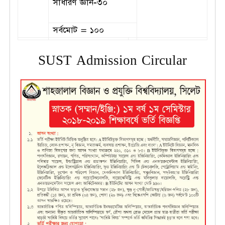
সাধারণ জ্ঞান-৩০
সর্বমোট = ১০০
SUST Admission Circular