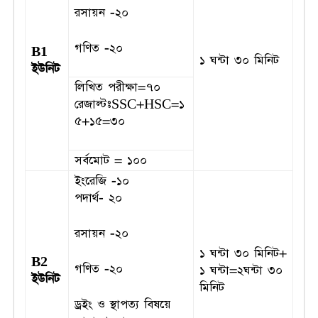
রসায়ন -২০
গণিত -২০
B1
১ ঘন্টা ৩০ মিনিট
ইউনিট
লিখিত পরীক্ষা=৭০
রেজাল্টঃSSC+HSC=১
৫+১৫=৩০
সর্বমোট = ১০০
ইংরেজি -১০
পদার্থ- ২০
রসায়ন -২০
১ ঘন্টা ৩০ মিনিট+
B2
গণিত -২০
১ ঘন্টা=২ঘন্টা ৩০
ইউনিট
মিনিট
ড্রইং ও স্থাপত্য বিষয়ে