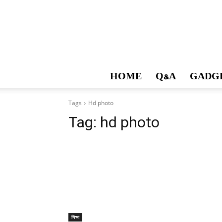
HOME
Q&A
GADG
Tags
Hd photo
Tag:
hd photo
শিক্ষা