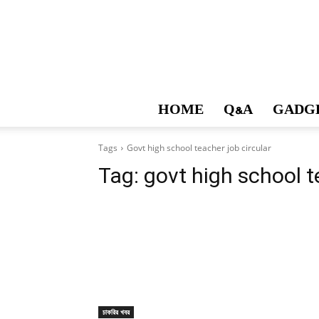
HOME
Q&A
GADG
Tags
Govt high school teacher job circular
Tag:
govt high school t
চাকরির খবর