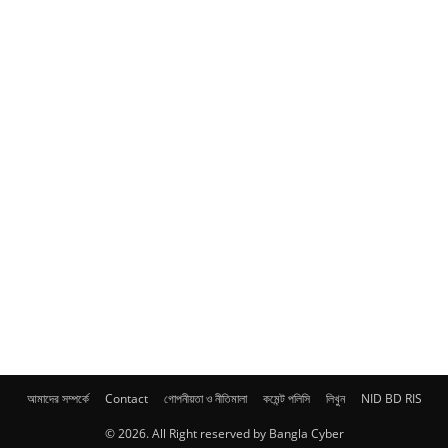
আমাদের সম্পর্কে
Contact
গোপনীয়তা ও নীতিমালা
কমেন্ট পলিসি
লিখুন
NID BD RIS
© 2026. All Right reserved by Bangla Cyber