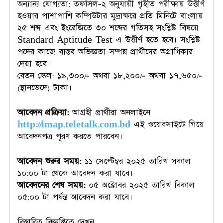
অন্যান্য যোগ্যতা: তফসিল-২ অনুযায়ী গৃহীত পরীক্ষায় উত্তীর্ণ
হওয়ার পাশাপাশি কম্পিউটার মুদ্রাক্ষরে প্রতি মিনিটে বাংলায়
২৫ শব্দ এবং ইংরেজিতে ৩০ শব্দের গতিসহ সংশ্লিষ্ট বিষয়ে
Standard Aptitude Test এ উত্তীর্ণ হতে হবে। সংশ্লিষ্ট
পদের কাজে বাস্তব অভিজ্ঞতা সম্পন্ন প্রার্থীদের অগ্রাধিকার
দেয়া হবে।
বেতন স্কেল: ১৯,৩০০/- অথবা ১৮,২০০/- অথবা ১৭,৬৫০/-
(স্থানভেদে) টাকা।
আবেদন প্রক্রিয়া:
আগ্রহী প্রার্থীরা অনলাইনে
http://lmap.teletalk.com.bd
এই ওয়েবসাইটে গিয়ে
আবেদনপত্র পূরণ করতে পারবেন।
আবেদন শুরুর সময়:
১১ সেপ্টেম্বর ২০২৫ তারিখ সকাল
১০:০০ টা থেকে আবেদন করা যাবে।
আবেদনের শেষ সময়:
০৫ অক্টোবর ২০২৫ তারিখ বিকাল
০৫:০০ টা পর্যন্ত আবেদন করা যাবে।
বিস্তারিত বিজ্ঞপ্তিতে দেখুন…