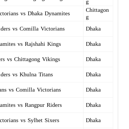
g
Chittagon
ctorians vs Dhaka Dynamites
g
ders vs Comilla Victorians
Dhaka
mites vs Rajshahi Kings
Dhaka
ers vs Chittagong Vikings
Dhaka
ders vs Khulna Titans
Dhaka
ans vs Comilla Victorians
Dhaka
amites vs Rangpur Riders
Dhaka
ctorians vs Sylhet Sixers
Dhaka