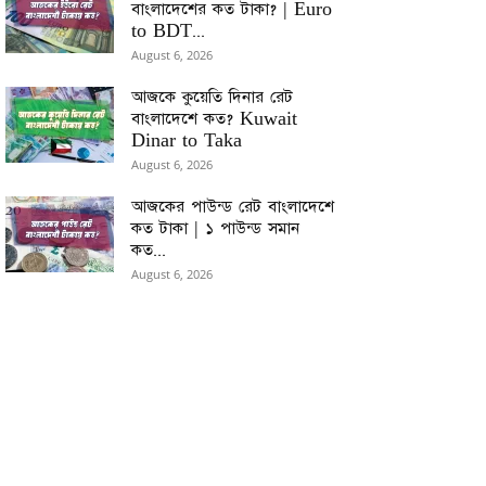
বাংলাদেশের কত টাকা? | Euro
to BDT...
August 6, 2026
আজকে কুয়েতি দিনার রেট
বাংলাদেশে কত? Kuwait
Dinar to Taka
August 6, 2026
আজকের পাউন্ড রেট বাংলাদেশে
কত টাকা | ১ পাউন্ড সমান
কত...
August 6, 2026