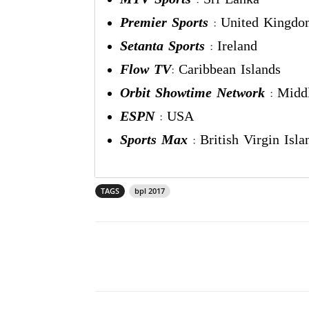
Premier Sports
: United Kingd
Setanta Sports
: Ireland
Flow TV
: Caribbean Islands
Orbit Showtime Network
: Middl
ESPN
: USA
Sports Max
: British Virgin Isl
TAGS
bpl 2017
Share