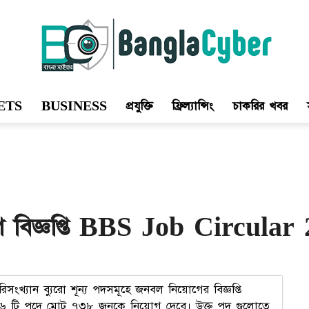
ETS
BUSINESS
প্রযুক্তি
ফ্রিল্যান্সিং
চাকরির খবর
Bangla
Cyber
য়োগ বিজ্ঞপ্তি BBS Job Circular
িসংখ্যান ব্যুরো শূন্য পদসমূহে জনবল নিয়োগের বিজ্ঞপ্তি
ো ২৬ টি পদে মোট ৭৩৮ জনকে নিয়োগ দেবে। উক্ত পদ গুলোতে