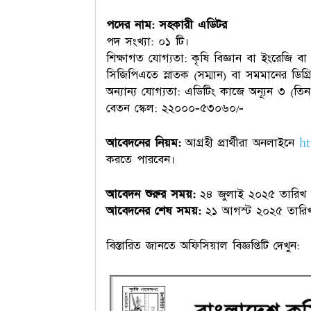
পদের নাম: সহকারী এডিটর
পদ সংখ্যা: ০১ টি।
শিক্ষাগত যোগ্যতা: কৃষি বিজ্ঞান বা ইংরেজি বা 
সিজিপিএতে স্নাতক (সম্মান) বা সমমানের ডিগ্র
অন্যান্য যোগ্যতা: এডিটিং কাজে অন্যূন ৩ (তি
বেতন স্কেল: ২২০০০-৫৩০৬০/-
আবেদনের নিয়ম:
আগ্রহী প্রার্থীরা অনলাইনে
ht
করতে পারবেন।
আবেদন শুরুর সময়:
২৪ জুলাই ২০২৫ তারিখ 
আবেদনের শেষ সময়:
২১ আগস্ট ২০২৫ তারিখ 
বিস্তারিত জানতে অফিসিয়াল বিজ্ঞপ্তিটি দেখুন: