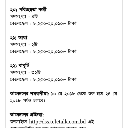
২০) পরিচ্ছন্নতা কর্মী
পদসংখ্যা : ৪টি
বেতনস্কেল : ৮,২৫০-২০,০১০/- টাকা
২১) আয়া
পদসংখ্যা : ২টি
বেতনস্কেল : ৮,২৫০-২০,০১০/- টাকা
২২) বাবুর্চি
পদসংখ্যা : ৩২টি
বেতনস্কেল : ৮,২৫০-২০,০১০/- টাকা
আবেদনের সময়সীমা:
১০ মে ২০১৮ থেকে শুরু হয়ে ২৪ মে
২০১৮ পর্যন্ত চলবে।
আবেদনের প্রক্রিয়া:
অনলাইনে http://dss.teletalk.com.bd এই