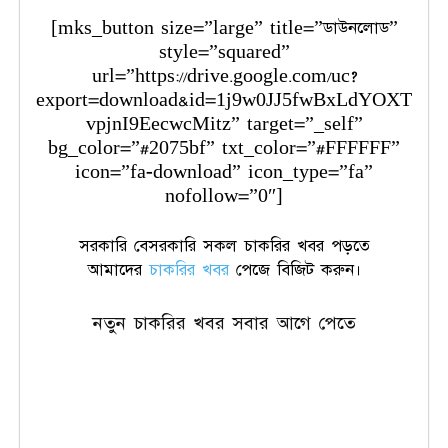
[mks_button size=”large” title=”ডাউনলোড”
style=”squared”
url=”https://drive.google.com/uc?
export=download&id=1j9w0JJ5fwBxLdYOXT
vpjnI9EecwcMitz” target=”_self”
bg_color=”#2075bf” txt_color=”#FFFFFF”
icon=”fa-download” icon_type=”fa”
nofollow=”0″]
সরকারি বেসরকারি সকল চাকরির খবর পড়তে
আমাদের
চাকরির খবর
পেজে বিজিট করুন।
নতুন চাকরির খবর সবার আগে পেতে