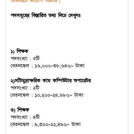
অধিদপ্তরে নিয়োগ বিজ্ঞপ্তি |
পদসমূহের বিস্তারিত তথ্য নিচে দেখুনঃ
১) শিক্ষক
পদসংখ্যা : ৫টি
বেতনস্কেল : ১৬,০০০-৩৮,৬৪০/- টাকা
২)সাঁটমুদ্রাক্ষরিক কাম কম্পিউটার অপারেটর
পদসংখ্যা : ২টি
বেতনস্কেল : ১০,২০০-২৪,৬৮০/- টাকা
৩) শিক্ষক
পদসংখ্যা : ৪টি
বেতনস্কেল : ৯,৩০০-২২,৪৯০/- টাকা