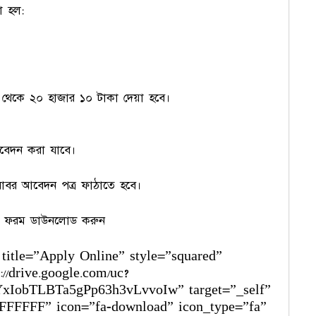
য়া হল:
থেকে ২০ হাজার ১০ টাকা দেয়া হবে।
আবেদন করা যাবে।
াবর আবেদন পত্র ফাঠাতে হবে।
 ফরম ডাউনলোড করুন
 title=”Apply Online” style=”squared”
://drive.google.com/uc?
xIobTLBTa5gPp63h3vLvvoIw” target=”_self”
#FFFFFF” icon=”fa-download” icon_type=”fa”