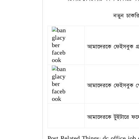
নতুন চাকর
আমাদেরকে ফেইসবুক গ্
আমাদেরকে ফেইসবুক প
আমাদেরকে টুইটারে ফ
Post Related Things: dc office job c