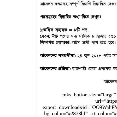
আবেদন ফরমসহ সম্পূর্ণ বিজ্ঞপ্তি বিস্তারিত দেও
পদসমূহের বিস্তারিত তথ্য নিচে দেখুনঃ
১)অফিস সহায়ক = ৮টি পদ।
বেতন: উক্ত
পদের জন্য মাসিক ৮ হাজার ২৫০ 
শিক্ষাগত যোগ্যতা:
অষ্টম শ্রেণী পাশ হতে হবে।
আবেদনের সময়সীমা:
২৪ জুন ২০১৮ পর্যন্ত 
আবেদনের প্রক্রিয়া:
রাজশাহী জেলা প্রশাসক বর
আবেদন
[mks_button size=”large”
url=”https
export=download&id=1OO9WahPY
bg_color=”#2878bf” txt_color=”