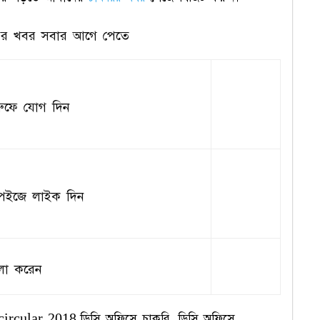
ির খবর সবার আগে পেতে
রুফে যোগ দিন
েইজে লাইক দিন
লো করেন
ircular 2018,ডিসি অফিসে চাকরি, ডিসি অফিসে