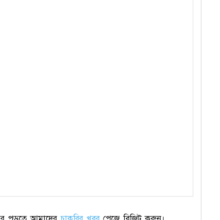
বর পড়তে আমাদের
চাকরির খবর
পেজে বিজিট করুন।