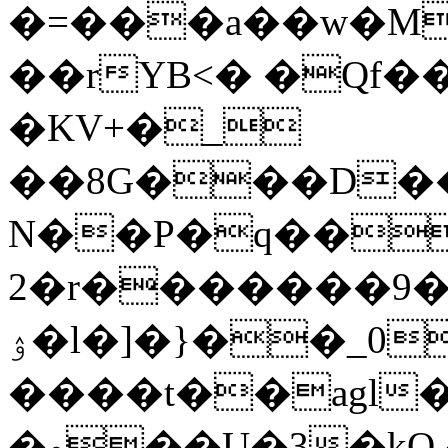
�=���a��w�M�
��rYB<� �Qf�
�KV+�_
��8G���D��
N��P�q��
2�r�������9�
ۉ�l�]�}��_0�h����"��P�_}
����t��agl�S���k������
�و��U�3�kQ,�#�:6�yh:�&����g2�ɍ�