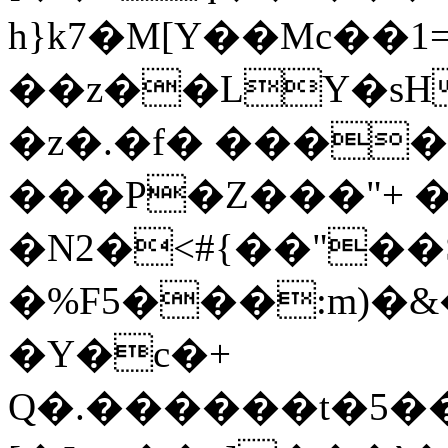
h}k7�M[Y��Mc��޲=1�`����z}
��z��LY�sH�<9��
�z�.�f� ����
���P�Z���"+ 
�N2�<#{��"��
�%F5���:m)
�Y�c�+
Q�.������t�5��