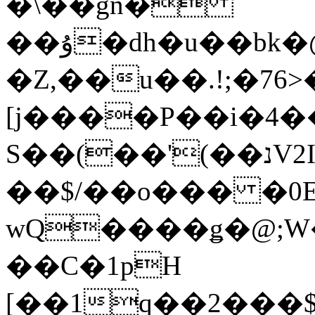
�\��gn�
��ۇ�dh�u��bk�@�5��X�!
�Z,��u��.!;�76
[j����P��i�4�
S��(��'(��נV2I�"no���]̢�jb�ۃn��=������b%��9kn
��$/��o��� �0E
wQ����ǥ�@;W
��C�1pH
[��1q��2���$OG��Pr^���&o]���\�M��o�N(S