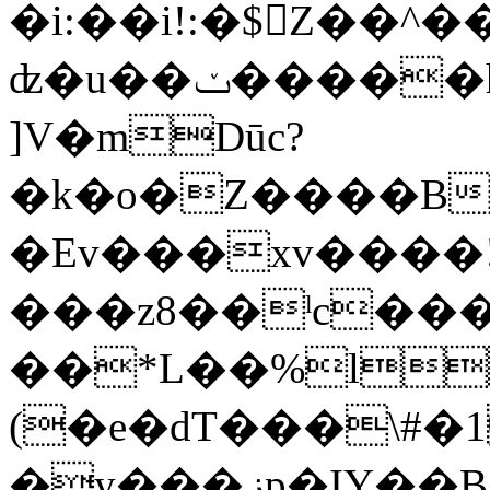
�i:��i!:�$Z��^����3�
ʣ�u��ݖ�����h��8���P;�*a�W�'G�Xs�8����@���Ǜ�2��"ʛˮ�#A��>jE��'�_Qb�
]V�mDūc?
�k�o�Z����B
�Ev���xv����!
���z8��ˡc�
��*L��%l
(�e�dT���\#
�y���زp�IY��B��w�i���}