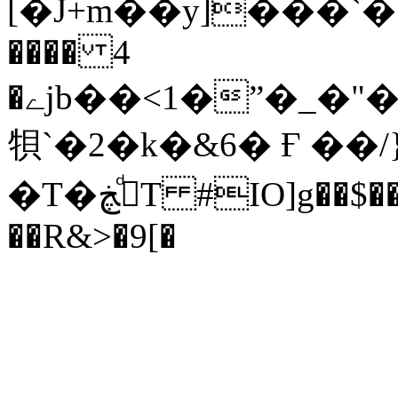
[�J+m��y]���`�+�
���� 4
�ےjb��<1�ˮ�_�"�3��Z���s��L���1�C�Wd�4j�Rj�����ޱ3�Y0'Y���ŐxyҺRFR���ή��S���Lۡ[c���
㸽`�2�k�&6� Ғ ��/
�T�ڪͩڿT #IO]g��$��ǖ.�_~~gf�����m}
��R&>�9[�