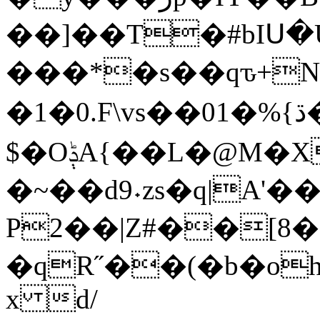
��]��T�#bIՍ�
���*�s��qԏ+Nl
�1�0.F\ vs��01�%{ڌ���[m� �!�X�ݫ�
$�OݙA{��L�@M�Xe��XK�rQ�CzD
�~��d9˖zs�q|A'�
P2��|Z#��[8
�qR˝��(�b�oh
x d/