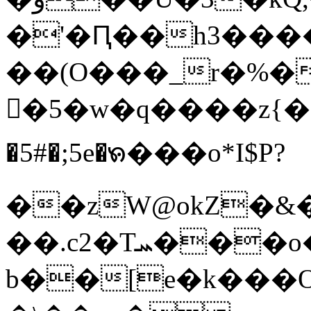
�'�Ԥ��h3���
��(O���_r�%�
�5�w�q����z{�3��
�5#�;5e�ꧯ���o*I$P?
��zW@okZ�&
��.c2�Tܚ���o�����(D�G&������6K]��ʵ� ?]z��o�'�p94��/-
b��[e�k���