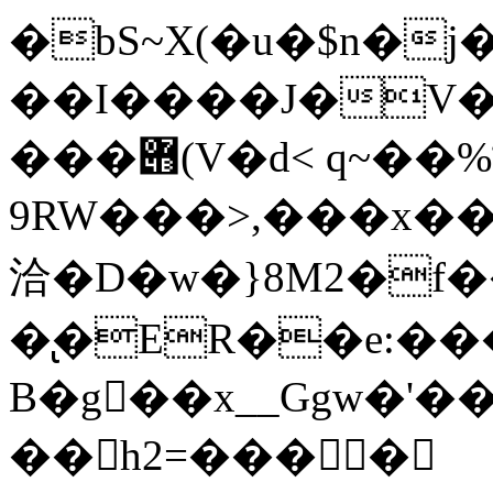
�bS~X(�u�$n�j
��I����J�V�'
���݋(V�d< q~��װ%
9RW���>,���x����K���Zf@2�~M�t�X0 1����N�6v�ۊ�1R
洽�D�w�}8M2�f��
�̢�ER��e:������׫��
B�g��x__Ggw�'�
��h2=����